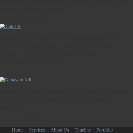
membantu saya membuat rumah yang irit lahan
namun berkesan modern.
Wayan Sukra
Badung
Banyak membantu saya mewujudkan desain
properti dengan kontur lahan yg berada di
pinggir sungai, yg sebelumnya tidak
terbayangkan oleh saya.
Tugus R
Ubud
Memang terasa perbedaan membangun dengan
yang ahli dan berpengalaman panjang. Sip
Mantap.
Gunawan Adi
Denpasar
Home
Services
About Us
Timeline
Portfolio