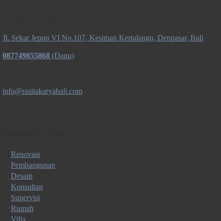
Rasita Karya Bali
Jl. Sekar Jepun VI No.107, Kesiman Kertalangu, Denpasar, Bali
087749855868
(Danu)
Penawaran Produk: 087848103227
info@rasitakaryabali.com
rasitakaryabali.com
Kategori Project
Renovasi
Pembangunan
Desain
Konsultan
Supervisi
Rumah
Villa