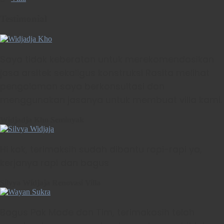
Testimonial
Saya tidak keberatan untuk merekomendasikan
jasa arsitek sekaligus konstruksi Rasita melihat
pengalaman saya berkonsultasi dan
menggunakan jasanya untuk membuat villa kami.
Widjadja Kho
Seminyak
Hi kak, terimaksih sudah dibantu rapi-rapi ya,
kerjanya rapi dan bagus
Silvya Widjaja
Renovasi Villa
Bagus Pak Made dan Tim, terimakasih telah