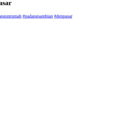
asar
bangunrumah
#padangsambian
#denpasar