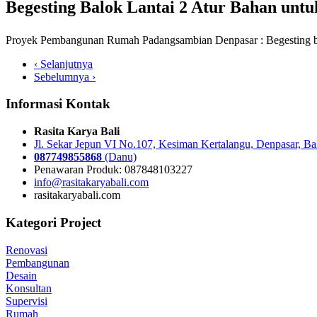
Begesting Balok Lantai 2 Atur Bahan un
Proyek Pembangunan Rumah Padangsambian Denpasar : Begesting balo
‹ Selanjutnya
Sebelumnya ›
Informasi Kontak
Rasita Karya Bali
Jl. Sekar Jepun VI No.107, Kesiman Kertalangu, Denpasar, Ba
087749855868
(Danu)
Penawaran Produk: 087848103227
info@rasitakaryabali.com
rasitakaryabali.com
Kategori Project
Renovasi
Pembangunan
Desain
Konsultan
Supervisi
Rumah