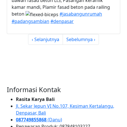
bawah fasad beton Lt3, Pasangan keramik
kamar mandi, Plamir fasad beton pada railing
beton
#jasabangunrumah
#padangsambian
#denpasar
‹ Selanjutnya
Sebelumnya ›
Informasi Kontak
Rasita Karya Bali
Jl. Sekar Jepun VI No.107, Kesiman Kertalangu,
Denpasar, Bali
087749855868
(Danu)
Penawaran Produk: 087848103227