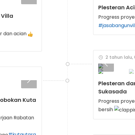
Plesteran Ac
Villa
Progress proyek
#jasabangunvil
er dan acian
2 tahun lalu,
Plesteran dan
Sukasada
robokan Kuta
Progress proyek
bersih
erjaan Rabatan
#kutautara