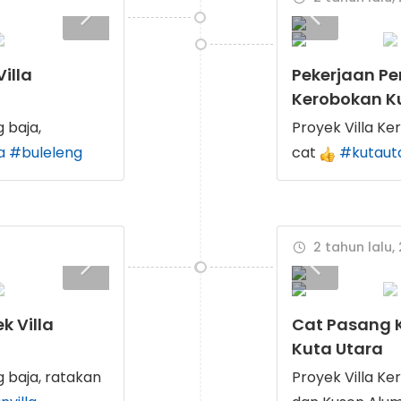
illa
Pekerjaan Pe
Kerobokan K
 baja,
Proyek Villa K
a
#buleleng
cat
#kutaut
2 tahun lalu,
k Villa
Cat Pasang K
Kuta Utara
g baja, ratakan
Proyek Villa Ke