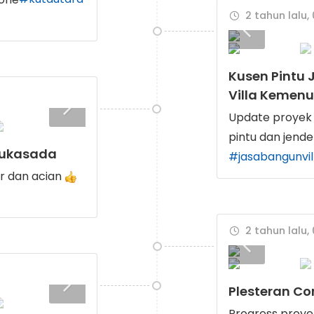
2 tahun lalu,
Kusen Pintu 
Villa Kemen
Update proyek 
pintu dan jend
 Sukasada
#jasabangunvil
er dan acian
2 tahun lalu, 
Plesteran Co
Progress proyek