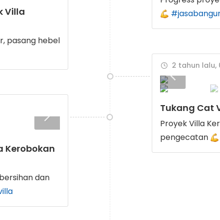
 Villa
#jasabangun
er, pasang hebel
2 tahun lalu,
Tukang Cat V
Proyek Villa K
pengecatan
a Kerobokan
mbersihan dan
illa