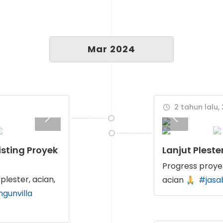
Mar 2024
2 tahun lalu, 
isting Proyek
Lanjut Plest
Progress proyek
plester, acian,
acian
#jasa
gunvilla