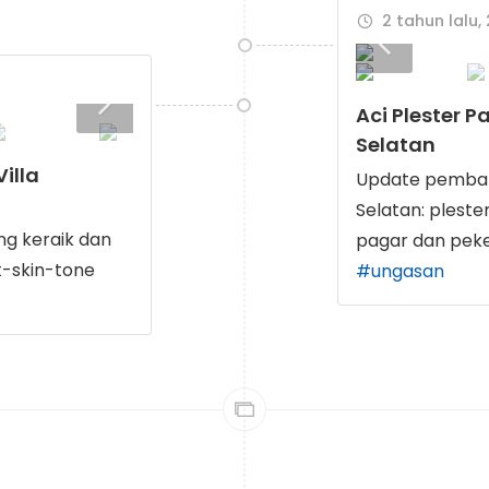
2 tahun lalu,
Aci Plester 
Selatan
illa
Update pembang
Selatan: pleste
ng keraik dan
pagar dan peke
#ungasan