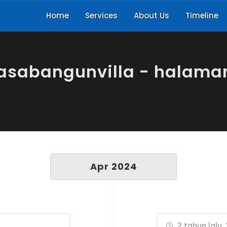
Home
Services
About Us
Timeline
jasabangunvilla - halama
Apr 2024
2 tahun lalu, 