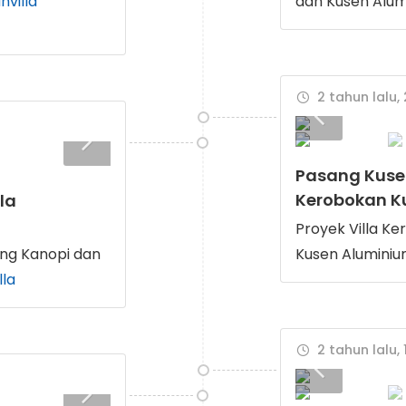
villa
dan Kusen Alu
2 tahun lalu,
Pasang Kusen
Kerobokan K
la
Proyek Villa K
ang Kanopi dan
Kusen Alumini
lla
2 tahun lalu, 