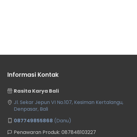
Informasi Kontak
Rasita Karya Bali
Jl. Sekar Jepun VI No.107, Kesiman Kertalangu,
Denpasar, Bali
087749855868
(Danu)
Penawaran Produk: 087848103227