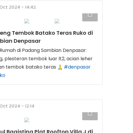
 Oct 2024 - 14:42
eng Tembok Batako Teras Ruko di
bian Denpasar
umah di Padang Sambian Denpasar:
 plesteran tembok luar lt2, acian leher
an tembok batako teras
#denpasar
ko
 Oct 2024 - 12:14
 Bagisting Plat Rooftop Villa J di