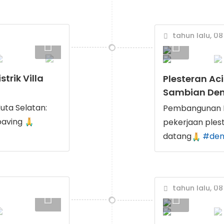
tahun lalu, 08
trik Villa
Plesteran Ac
Sambian De
uta Selatan:
Pembangunan R
 paving
pekerjaan ples
datang
#den
tahun lalu, 08 