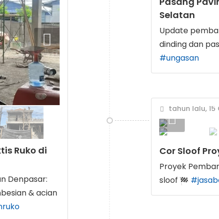
Pasang Pavin
Selatan
Update pembang
dinding dan pa
#ungasan
tahun lalu, 15
is Ruko di
Cor Sloof Pr
Proyek Pemban
n Denpasar:
sloof
#jasa
besian & acian
nruko