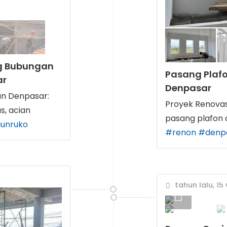
ng Bubungan
Pasang Plafo
ar
Denpasar
n Denpasar:
Proyek Renovas
s, acian
pasang plafon 
unruko
#renon
#denp
tahun lalu, 15 