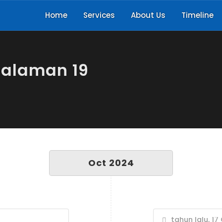
Home
Services
About Us
Timeline
halaman 19
Oct 2024
tahun lalu, 17