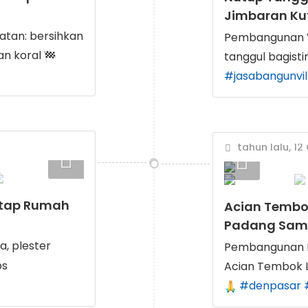
Jimbaran Ku
atan: bersihkan
Pembangunan Vi
kan koral
tanggul bagisti
#jasabangunvil
tahun lalu, 12
Atap Rumah
Acian Tembok
Padang Sam
, plester
Pembangunan R
Acian Tembok L
#denpasar