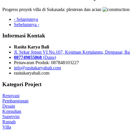
Progress proyek villa di Sukasada: plesteran dan acian
‹ Selanjutnya
Sebelumnya ›
Informasi Kontak
Rasita Karya Bali
Jl. Sekar Jepun VI No.107, Kesiman Kertalangu, Denpasar, Ba
087749855868
(Danu)
Penawaran Produk: 087848103227
info@rasitakaryabali.com
rasitakaryabali.com
Kategori Project
Renovasi
Pembangunan
Desain
Konsultan
Supervisi
Rumah
Villa