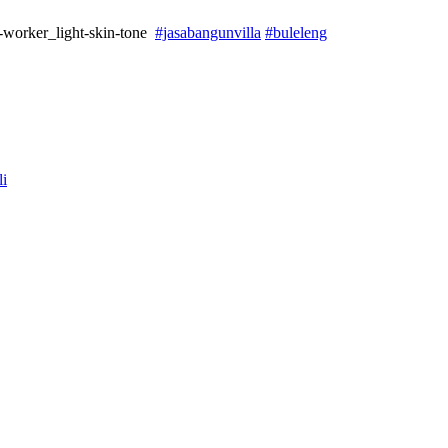
#jasabangunvilla
#buleleng
li