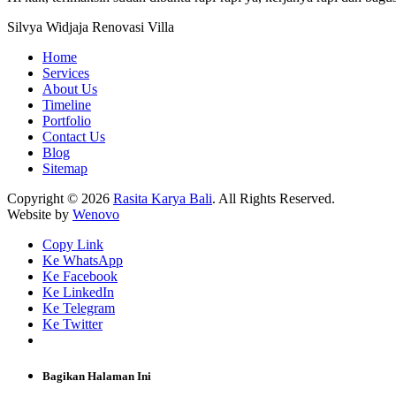
Silvya Widjaja
Renovasi Villa
Home
Services
About Us
Timeline
Portfolio
Contact Us
Blog
Sitemap
Copyright © 2026
Rasita Karya Bali
. All Rights Reserved.
Website by
Wenovo
Copy Link
Ke WhatsApp
Ke Facebook
Ke LinkedIn
Ke Telegram
Ke Twitter
Bagikan Halaman Ini