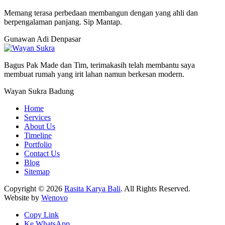
Memang terasa perbedaan membangun dengan yang ahli dan
berpengalaman panjang. Sip Mantap.
Gunawan Adi
Denpasar
Bagus Pak Made dan Tim, terimakasih telah membantu saya
membuat rumah yang irit lahan namun berkesan modern.
Wayan Sukra
Badung
Home
Services
About Us
Timeline
Portfolio
Contact Us
Blog
Sitemap
Copyright © 2026
Rasita Karya Bali
. All Rights Reserved.
Website by
Wenovo
Copy Link
Ke WhatsApp