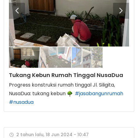
Tukang Kebun Rumah Tinggal NusaDua
Progress konstruksi rumah tinggal Jl. Siligita,
NusaDua: tukang kebun
#jasabangunrumah
#nusadua
2 tahun lalu, 18 Jun 2024 - 10:47