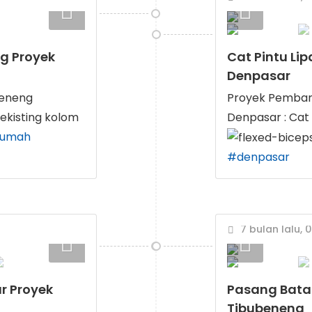
g Proyek
Cat Pintu Li
Denpasar
beneng
Proyek Pemban
ekisting kolom
Denpasar : Cat
rumah
#denpasar
7 bulan lalu, 
r Proyek
Pasang Bata
Tibubeneng