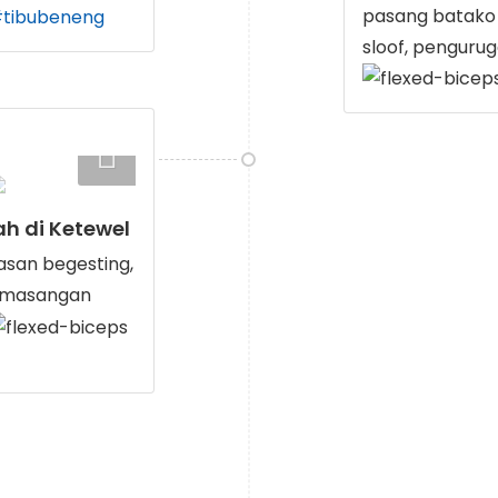
pasang batako 
tibubeneng
sloof, penguru
ah di Ketewel
san begesting,
Pemasangan