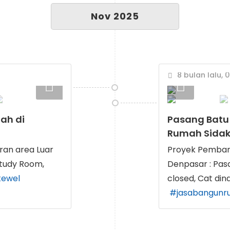
Nov 2025
8 bulan lalu, 
ah di
Pasang Batu 
Rumah Sidak
ran area Luar
Proyek Pemban
Study Room,
Denpasar : Pasa
tewel
closed, Cat dind
#jasabangunr