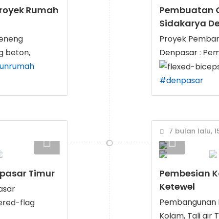
 Proyek Rumah
Pembuatan 
Sidakarya D
beneng
Proyek Pemban
g beton,
Denpasar : Pem
gunrumah
#denpasar
7 bulan lalu, 1
pasar Timur
Pembesian K
Ketewel
asar
Pembangunan R
Kolam, Tali air