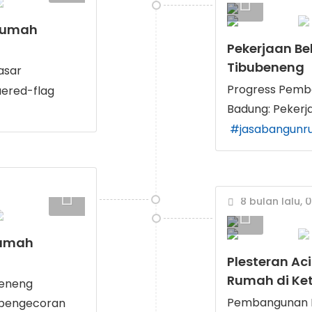
 Rumah
Pekerjaan Be
Tibubeneng
asar
Progress Pemb
Badung: Pekerj
#jasabangunr
8 bulan lalu, 
Rumah
Plesteran Ac
Rumah di Ke
beneng
Pembangunan Ru
 pengecoran