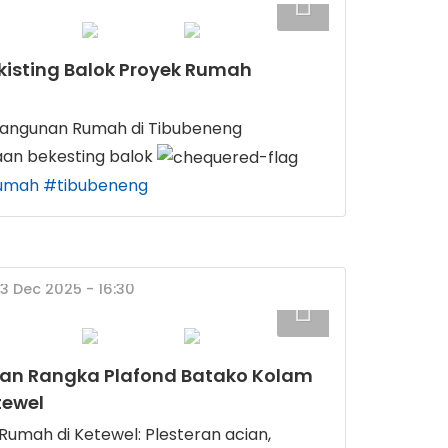
kisting Balok Proyek Rumah
angunan Rumah di Tibubeneng
aan bekesting balok
umah
#tibubeneng
03 Dec 2025 - 16:30
ian Rangka Plafond Batako Kolam
tewel
mah di Ketewel: Plesteran acian,