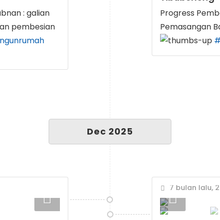
nan : galian
Progress Pemb
 dan pembesian
Pemasangan Bat
angunrumah
#
Dec 2025
7 bulan lalu, 