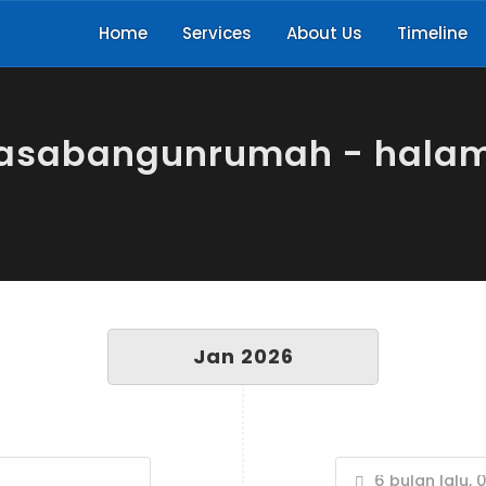
Home
Services
About Us
Timeline
jasabangunrumah - hala
Jan 2026
6 bulan lalu, 