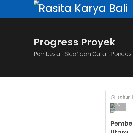
Progress Proyek
Pembesian Sloof dan Galian Pondasi 
tahun l
Pembesi
Utara