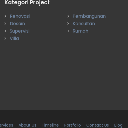
Kategori Project
Memang terasa perbedaan membangun
Renovasi
Pembangunan
dengan yang ahli dan berpengalaman panjang. Si
Desain
Konsultan
Mantap.
Supervisi
Rumah
Gunawan Adi
Villa
Denpasar
ervices
About Us
Timeline
Portfolio
Contact Us
Blog