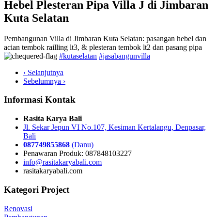
Hebel Plesteran Pipa Villa J di Jimbaran
Kuta Selatan
Pembangunan Villa di Jimbaran Kuta Selatan: pasangan hebel dan
acian tembok railling lt3, & plesteran tembok lt2 dan pasang pipa
#kutaselatan
#jasabangunvilla
‹ Selanjutnya
Sebelumnya ›
Informasi Kontak
Rasita Karya Bali
Jl. Sekar Jepun VI No.107, Kesiman Kertalangu, Denpasar,
Bali
087749855868
(Danu)
Penawaran Produk: 087848103227
info@rasitakaryabali.com
rasitakaryabali.com
Kategori Project
Renovasi