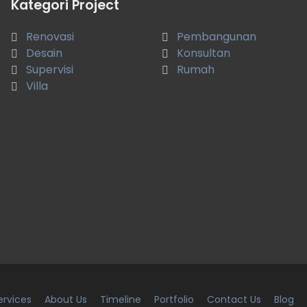
Kategori Project
Renovasi
Pembangunan
Banyak membantu saya mewujudkan desain
Desain
properti dengan kontur lahan yg berada di pinggir
Konsultan
sungai, yg sebelumnya tidak terbayangkan oleh
Supervisi
Rumah
saya.
Villa
Tugus R
Ubud
ervices
About Us
Timeline
Portfolio
Contact Us
Blog