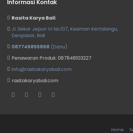
Informasi Kontak
Rasita Karya Bali
Jl. Sekar Jepun VI No.107, Kesiman Kertalangu,
Denpasar, Bali
087749855868
(Danu)
Penawaran Produk: 087848103227
info@rasitakaryabali.com
rasitakaryabali.com
Home
S