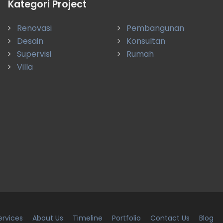
Kategori Project
Memang terasa perbedaan membangun
Renovasi
Pembangunan
dengan yang ahli dan berpengalaman panjang. Si
Desain
Konsultan
Mantap
Supervisi
Rumah
Gunawan Adi
Villa
Denpasar
ervices
About Us
Timeline
Portfolio
Contact Us
Blog