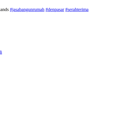
#jasabangunrumah
#denpasar
#serahterima
li