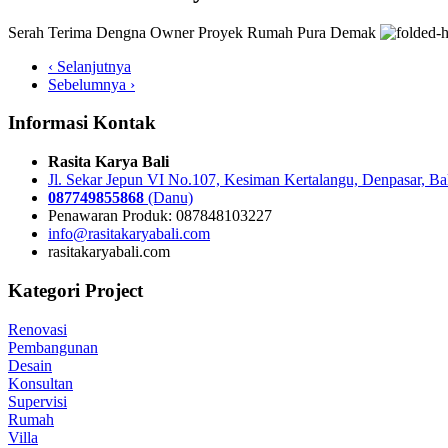
Serah Terima Dengna Owner Proyek Rumah Pura Demak
‹ Selanjutnya
Sebelumnya ›
Informasi Kontak
Rasita Karya Bali
Jl. Sekar Jepun VI No.107, Kesiman Kertalangu, Denpasar, Ba
087749855868
(Danu)
Penawaran Produk: 087848103227
info@rasitakaryabali.com
rasitakaryabali.com
Kategori Project
Renovasi
Pembangunan
Desain
Konsultan
Supervisi
Rumah
Villa