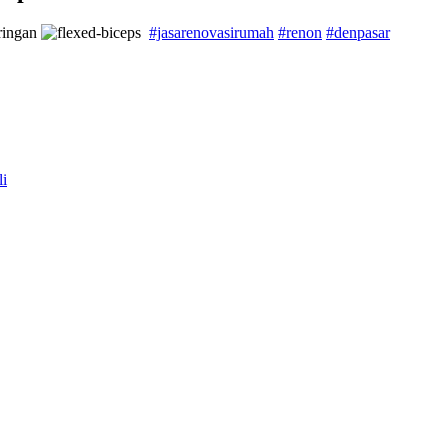
ringan
#jasarenovasirumah
#renon
#denpasar
li