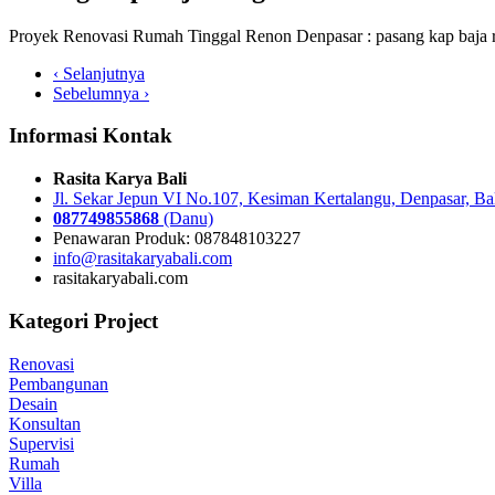
Proyek Renovasi Rumah Tinggal Renon Denpasar : pasang kap baja 
‹ Selanjutnya
Sebelumnya ›
Informasi Kontak
Rasita Karya Bali
Jl. Sekar Jepun VI No.107, Kesiman Kertalangu, Denpasar, Ba
087749855868
(Danu)
Penawaran Produk: 087848103227
info@rasitakaryabali.com
rasitakaryabali.com
Kategori Project
Renovasi
Pembangunan
Desain
Konsultan
Supervisi
Rumah
Villa