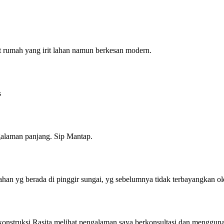
 rumah yang irit lahan namun berkesan modern.
s
alaman panjang. Sip Mantap.
an yg berada di pinggir sungai, yg sebelumnya tidak terbayangkan ol
 konstruksi Rasita melihat pengalaman saya berkonsultasi dan menggun