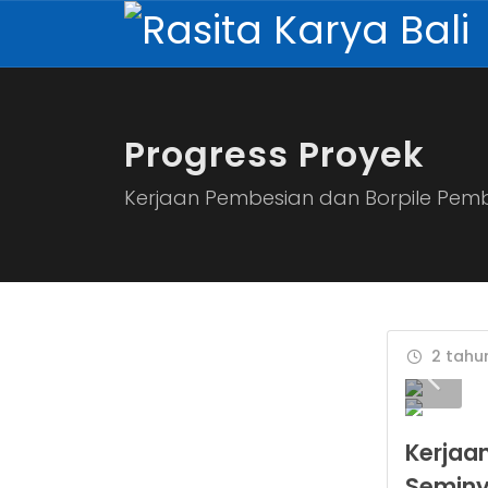
Progress Proyek
Kerjaan Pembesian dan Borpile Pemb
2 tahun
Kerjaa
Seminy