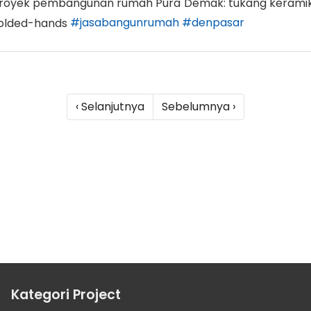
royek pembangunan rumah Pura Demak: tukang keramik
#jasabangunrumah
#denpasar
‹ Selanjutnya
Sebelumnya ›
Kategori Project