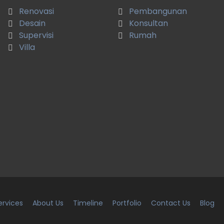
Renovasi
Pembangunan
Hi kak, terimaksih sudah dibantu rapi-rapi ya,
Desain
kerjanya rapi dan bagus
Konsultan
Supervisi
Rumah
Silvya Widjaja
Villa
Renovasi Villa
ervices
About Us
Timeline
Portfolio
Contact Us
Blog