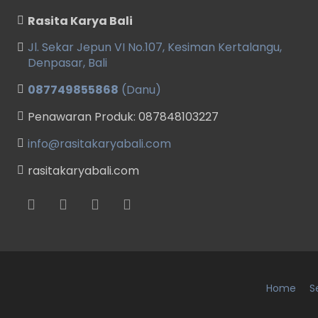
Rasita Karya Bali
Jl. Sekar Jepun VI No.107, Kesiman Kertalangu,
Denpasar, Bali
087749855868
(Danu)
Penawaran Produk: 087848103227
info@rasitakaryabali.com
rasitakaryabali.com
Home
S