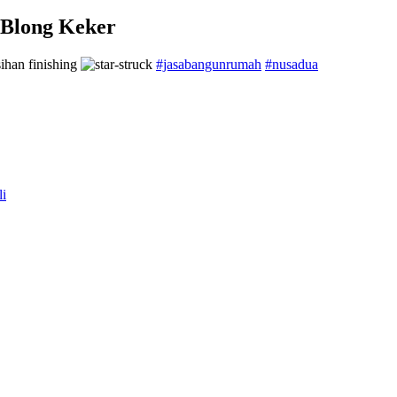
 Blong Keker
ihan finishing
#jasabangunrumah
#nusadua
li