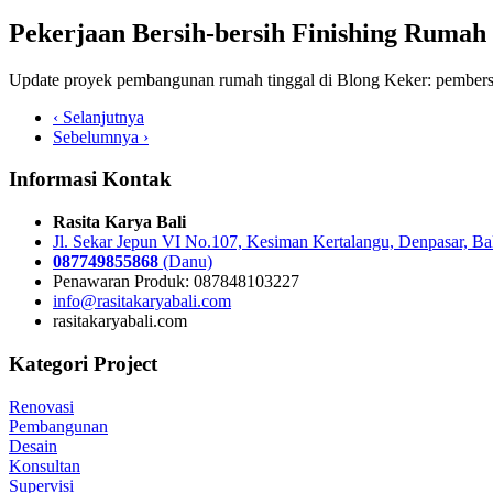
Pekerjaan Bersih-bersih Finishing Rumah
Update proyek pembangunan rumah tinggal di Blong Keker: pembers
‹ Selanjutnya
Sebelumnya ›
Informasi Kontak
Rasita Karya Bali
Jl. Sekar Jepun VI No.107, Kesiman Kertalangu, Denpasar, Ba
087749855868
(Danu)
Penawaran Produk: 087848103227
info@rasitakaryabali.com
rasitakaryabali.com
Kategori Project
Renovasi
Pembangunan
Desain
Konsultan
Supervisi