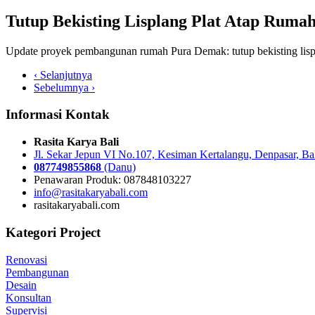
Tutup Bekisting Lisplang Plat Atap Rum
Update proyek pembangunan rumah Pura Demak: tutup bekisting lisp
‹ Selanjutnya
Sebelumnya ›
Informasi Kontak
Rasita Karya Bali
Jl. Sekar Jepun VI No.107, Kesiman Kertalangu, Denpasar, Ba
087749855868
(Danu)
Penawaran Produk: 087848103227
info@rasitakaryabali.com
rasitakaryabali.com
Kategori Project
Renovasi
Pembangunan
Desain
Konsultan
Supervisi