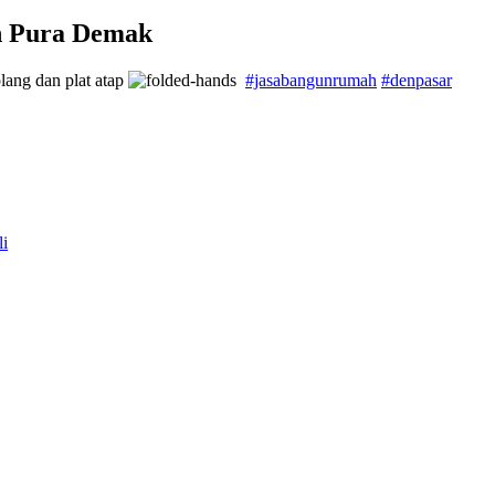
ah Pura Demak
lang dan plat atap
#jasabangunrumah
#denpasar
li