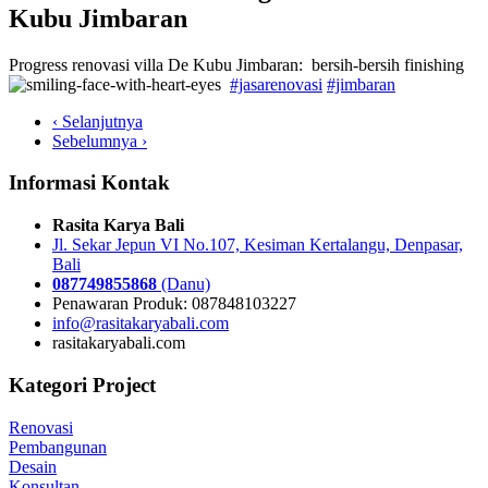
Kubu Jimbaran
Progress renovasi villa De Kubu Jimbaran: bersih-bersih finishing
#jasarenovasi
#jimbaran
‹ Selanjutnya
Sebelumnya ›
Informasi Kontak
Rasita Karya Bali
Jl. Sekar Jepun VI No.107, Kesiman Kertalangu, Denpasar,
Bali
087749855868
(Danu)
Penawaran Produk: 087848103227
info@rasitakaryabali.com
rasitakaryabali.com
Kategori Project
Renovasi
Pembangunan
Desain
Konsultan