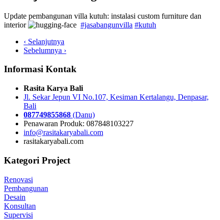
Update pembangunan villa kutuh: instalasi custom furniture dan
interior
#jasabangunvilla
#kutuh
‹ Selanjutnya
Sebelumnya ›
Informasi Kontak
Rasita Karya Bali
Jl. Sekar Jepun VI No.107, Kesiman Kertalangu, Denpasar,
Bali
087749855868
(Danu)
Penawaran Produk: 087848103227
info@rasitakaryabali.com
rasitakaryabali.com
Kategori Project
Renovasi
Pembangunan
Desain
Konsultan
Supervisi