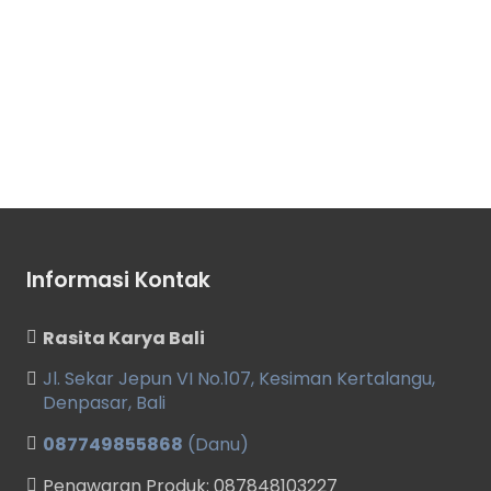
Informasi Kontak
Rasita Karya Bali
Jl. Sekar Jepun VI No.107, Kesiman Kertalangu,
Denpasar, Bali
087749855868
(Danu)
Penawaran Produk: 087848103227